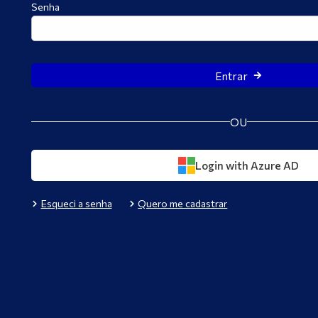
Senha
Entrar
OU
Login with Azure AD
Esqueci a senha
Quero me cadastrar